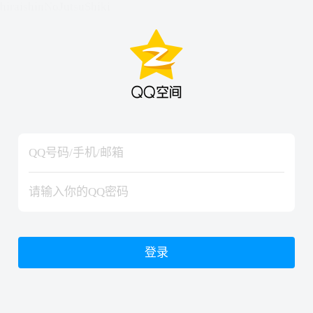
hiraishinNoJutsuShiki
hiraishinNoJutsuShiki
登录