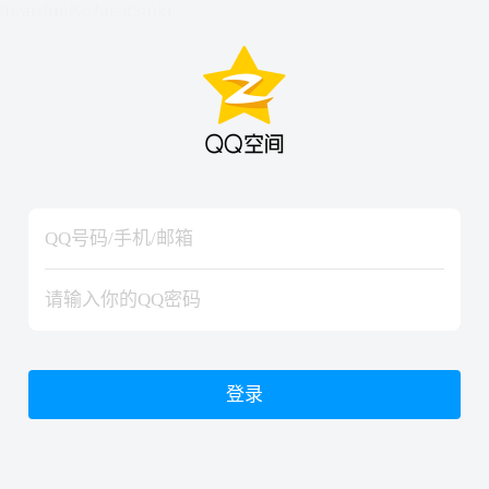
hiraishinNoJutsuShiki
hiraishinNoJutsuShiki
登录