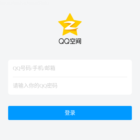
hiraishinNoJutsuShiki
hiraishinNoJutsuShiki
登录