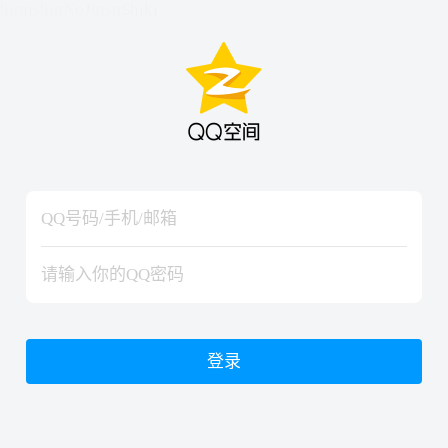
hiraishinNoJutsuShiki
hiraishinNoJutsuShiki
登录