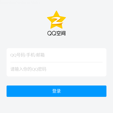
hiraishinNoJutsuShiki
hiraishinNoJutsuShiki
登录