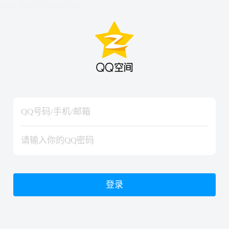
hiraishinNoJutsuShiki
hiraishinNoJutsuShiki
登录