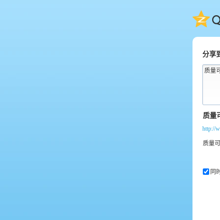
QQ
分享
质量
http:/
同