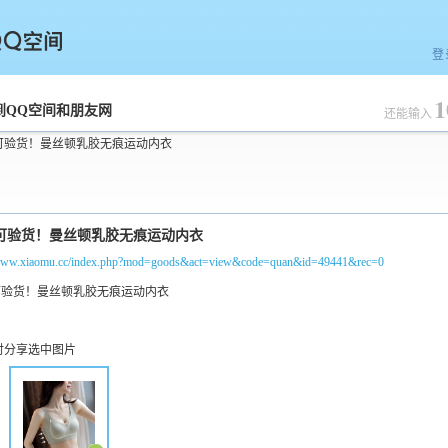
登
1
空间
到QQ空间和朋友网
还能输入
可验货！曼丝顿乳胶无痕运动内衣
/www.xiaomu.cc/index.php?mod=goods&act=view&code=quan&id=49441&rec=0
时分享选中图片