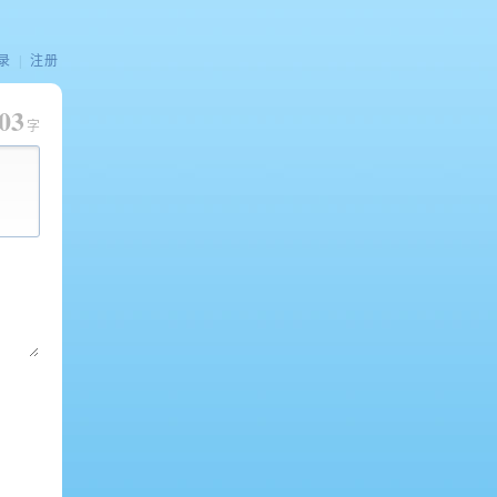
录
|
注册
03
字