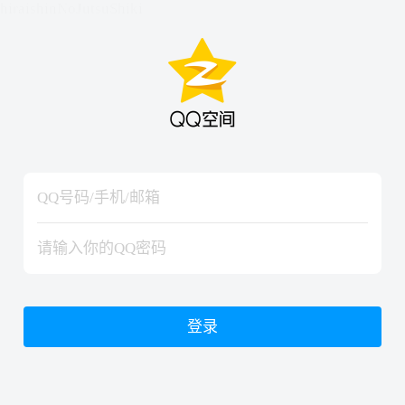
hiraishinNoJutsuShiki
hiraishinNoJutsuShiki
登录