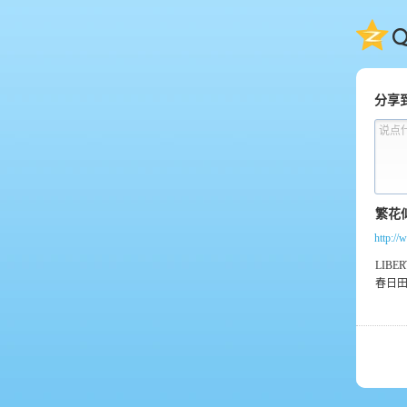
QQ
分享
说点
http:/