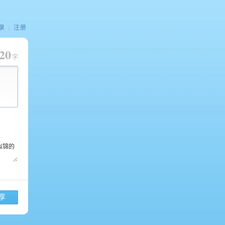
录
|
注册
20
字
享