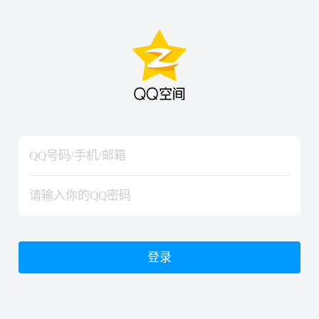
hiraishinNoJutsuShiki
hiraishinNoJutsuShiki
登录