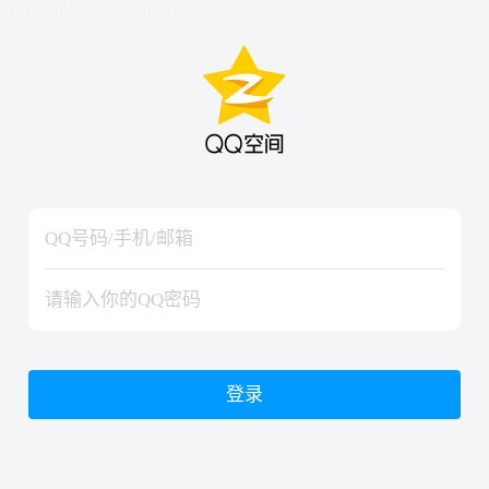
hiraishinNoJutsuShiki
hiraishinNoJutsuShiki
登录