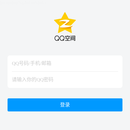
hiraishinNoJutsuShiki
hiraishinNoJutsuShiki
登录