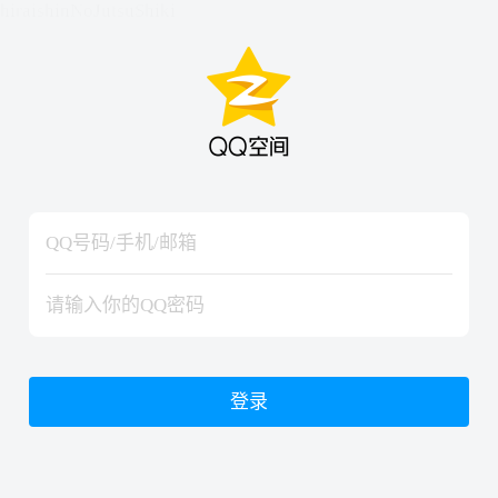
hiraishinNoJutsuShiki
hiraishinNoJutsuShiki
登录