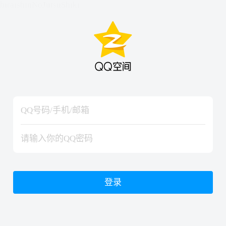
hiraishinNoJutsuShiki
hiraishinNoJutsuShiki
登录