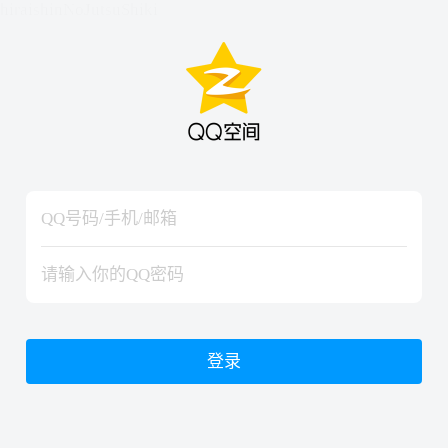
hiraishinNoJutsuShiki
hiraishinNoJutsuShiki
登录