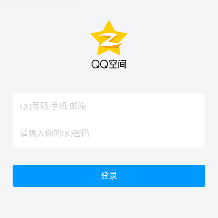
hiraishinNoJutsuShiki
hiraishinNoJutsuShiki
登录