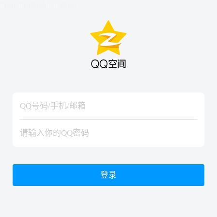
hiraishinNoJutsuShiki
hiraishinNoJutsuShiki
登录