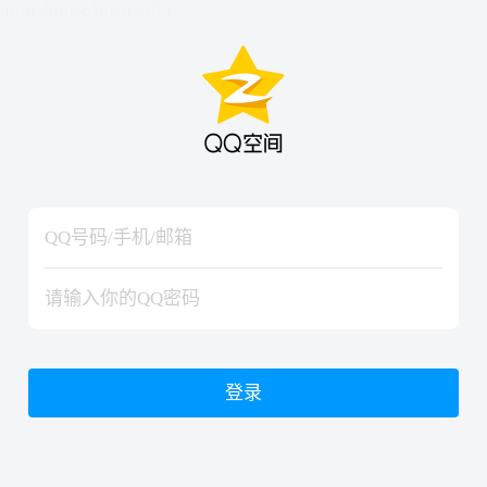
hiraishinNoJutsuShiki
hiraishinNoJutsuShiki
登录