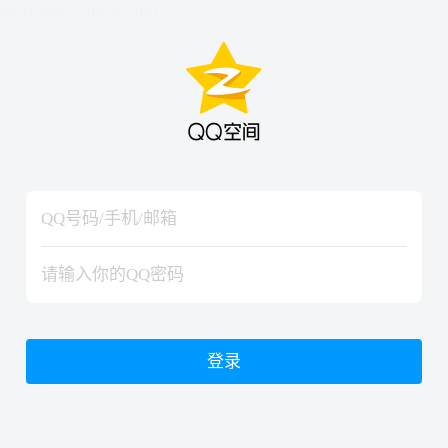
hiraishinNoJutsuShiki
hiraishinNoJutsuShiki
登录