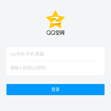
hiraishinNoJutsuShiki
hiraishinNoJutsuShiki
登录