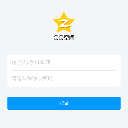
hiraishinNoJutsuShiki
hiraishinNoJutsuShiki
登录