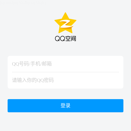
hiraishinNoJutsuShiki
hiraishinNoJutsuShiki
登录