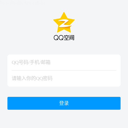
hiraishinNoJutsuShiki
hiraishinNoJutsuShiki
登录