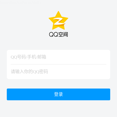
hiraishinNoJutsuShiki
hiraishinNoJutsuShiki
登录