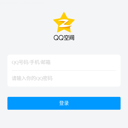
hiraishinNoJutsuShiki
hiraishinNoJutsuShiki
登录