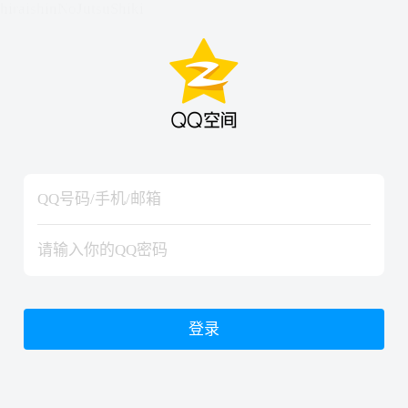
hiraishinNoJutsuShiki
hiraishinNoJutsuShiki
登录