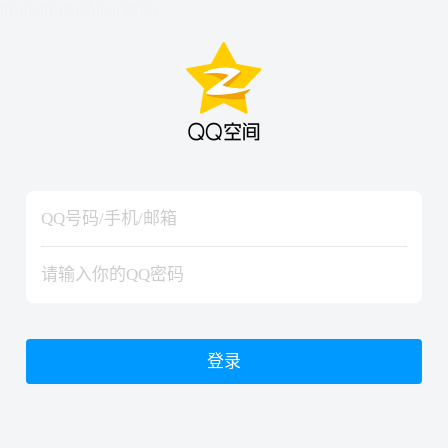
hiraishinNoJutsuShiki
hiraishinNoJutsuShiki
登录