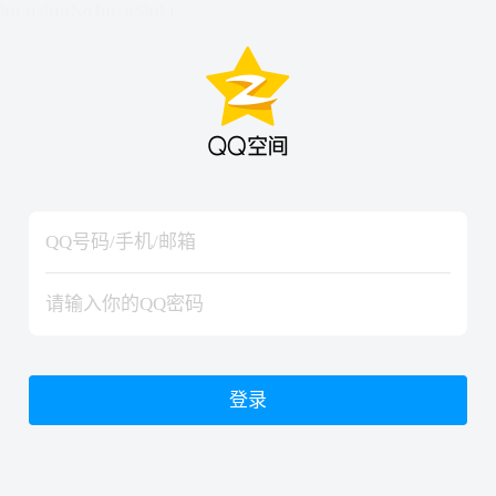
hiraishinNoJutsuShiki
hiraishinNoJutsuShiki
登录