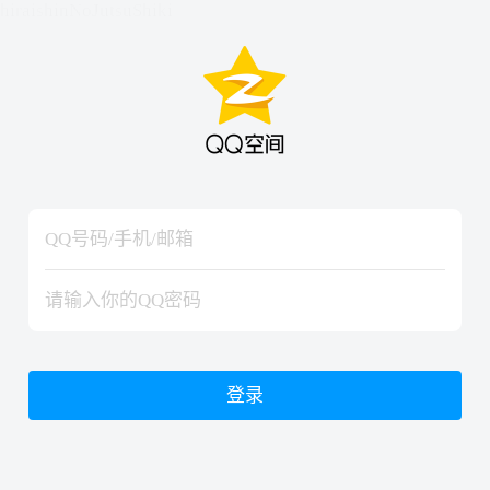
hiraishinNoJutsuShiki
hiraishinNoJutsuShiki
登录