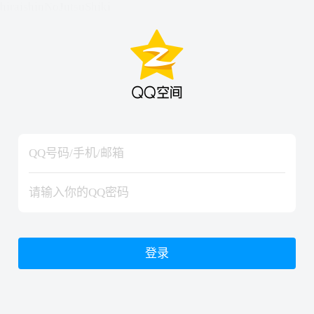
hiraishinNoJutsuShiki
hiraishinNoJutsuShiki
登录