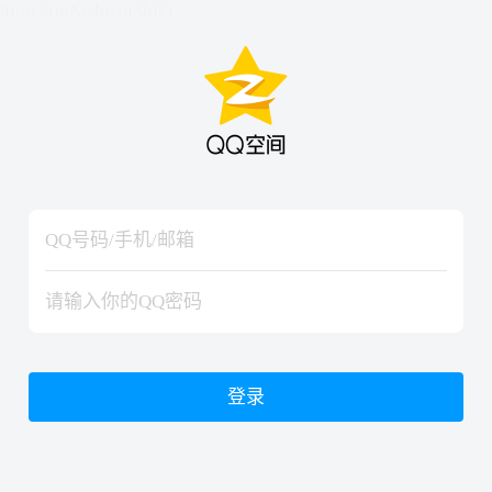
hiraishinNoJutsuShiki
hiraishinNoJutsuShiki
登录