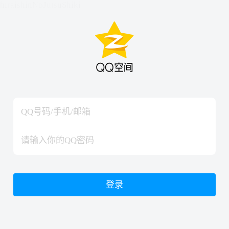
hiraishinNoJutsuShiki
hiraishinNoJutsuShiki
登录