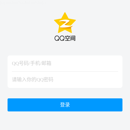
hiraishinNoJutsuShiki
hiraishinNoJutsuShiki
登录