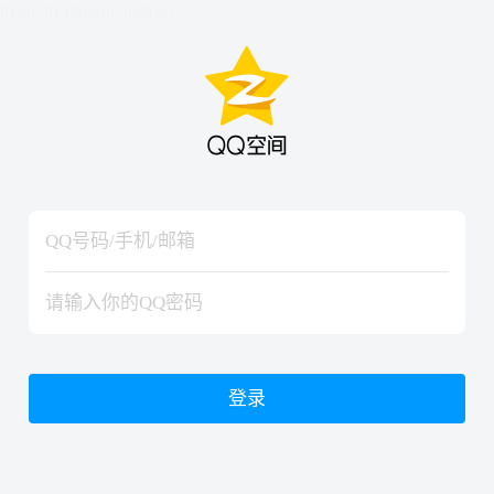
hiraishinNoJutsuShiki
hiraishinNoJutsuShiki
登录