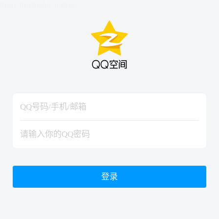
hiraishinNoJutsuShiki
hiraishinNoJutsuShiki
登录