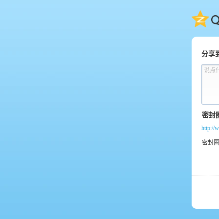
QQ
分享
说点
http:/