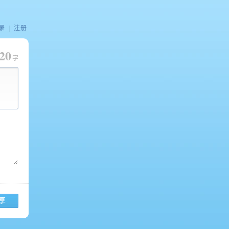
录
|
注册
20
字
享