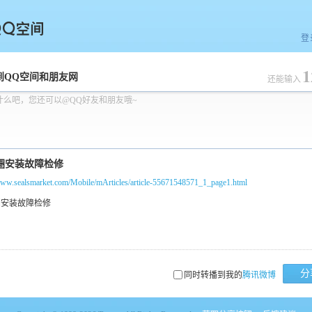
登
1
空间
到QQ空间和朋友网
还能输入
什么吧，您还可以@QQ好友和朋友哦~
/www.sealsmarket.com/Mobile/mArticles/article-55671548571_1_page1.html
分
同时转播到我的
腾讯微博