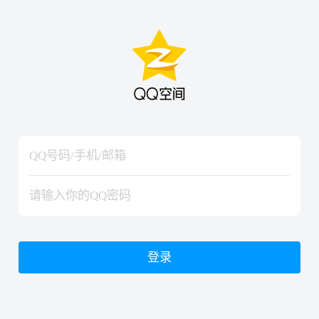
hiraishinNoJutsuShiki
hiraishinNoJutsuShiki
登录