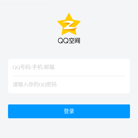
hiraishinNoJutsuShiki
hiraishinNoJutsuShiki
登录