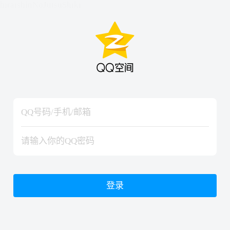
hiraishinNoJutsuShiki
hiraishinNoJutsuShiki
登录