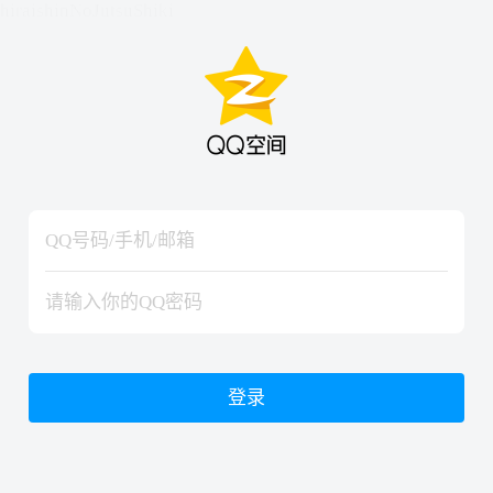
hiraishinNoJutsuShiki
hiraishinNoJutsuShiki
登录