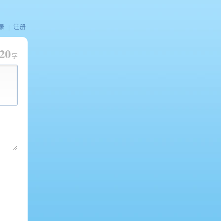
录
|
注册
20
字