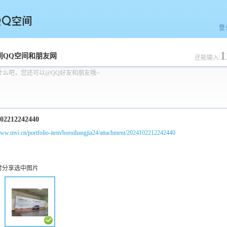
登
1
空间
到QQ空间和朋友网
还能输入
什么吧，您还可以@QQ好友和朋友哦~
www.mvi.cn/portfolio-item/boruihangjia24/attachment/2024102212242440
时分享选中图片