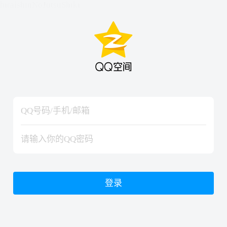
hiraishinNoJutsuShiki
hiraishinNoJutsuShiki
登录