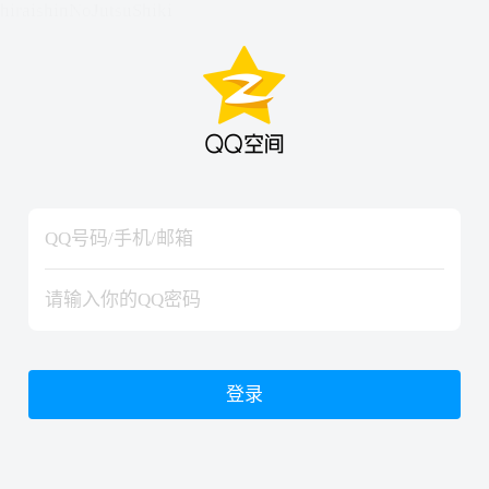
hiraishinNoJutsuShiki
hiraishinNoJutsuShiki
登录