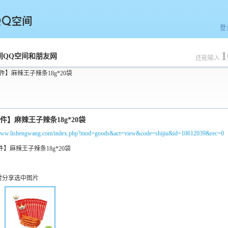
登
1
空间
到QQ空间和朋友网
还能输入
件】麻辣王子辣条18g*20袋
/www.lishengwang.com/index.php?mod=goods&act=view&code=shijiu&id=10612039&rec=0
时分享选中图片