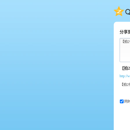
QQ
分享
【拍2
http:/
同