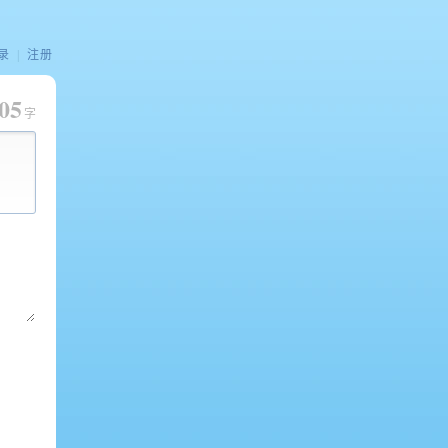
录
|
注册
05
字