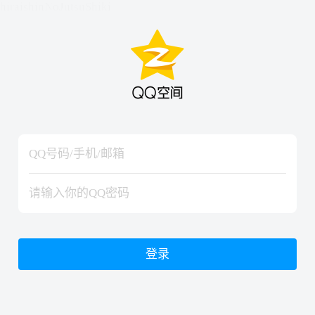
hiraishinNoJutsuShiki
hiraishinNoJutsuShiki
登录