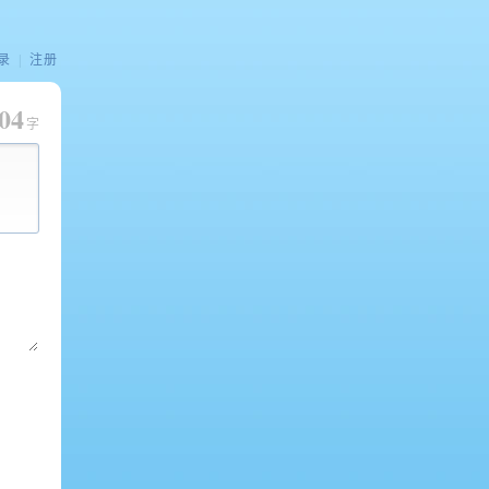
录
|
注册
04
字