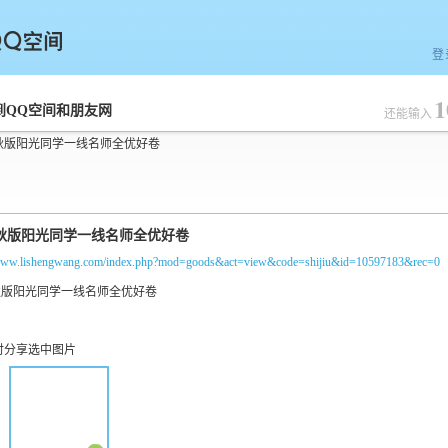
登
1
空间
到QQ空间和朋友网
还能输入
5秋版阳光同学一线名师全优好卷
/www.lishengwang.com/index.php?mod=goods&act=view&code=shijiu&id=10597183&rec=0
时分享选中图片