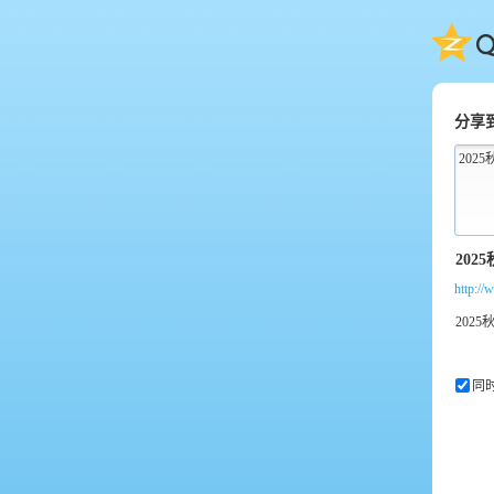
QQ
分享
202
http:/
同