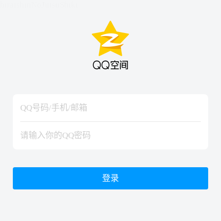
hiraishinNoJutsuShiki
hiraishinNoJutsuShiki
登录