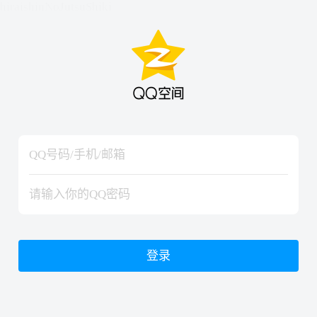
hiraishinNoJutsuShiki
hiraishinNoJutsuShiki
登录