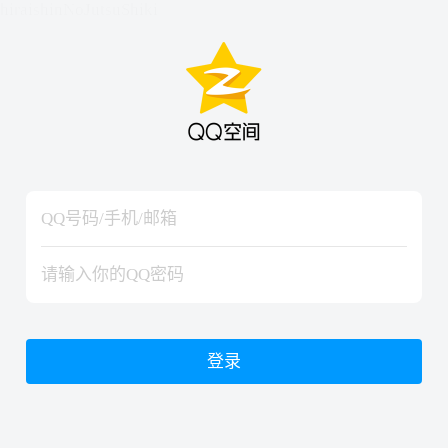
hiraishinNoJutsuShiki
hiraishinNoJutsuShiki
登录