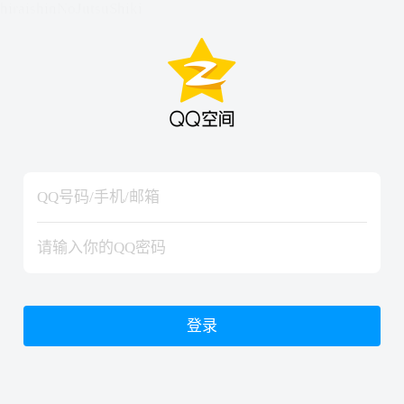
hiraishinNoJutsuShiki
hiraishinNoJutsuShiki
登录